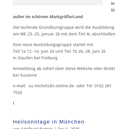
in
St
aufen im schönen MarkgräflerLand
Die laufende Grundkursgruppe wird die Ausbildung
am WE 23.-25. Januar 26 mit dem Teil 4c abschließen
Eine neue Ausbildungsgruppe startet mit
Teil 1a 12.-14. Juni 26 und Teil 1b 26.-28. Juni 26
in Staufen bei Freiburg
Anmeldung ab sofort über diese Website oder direkt
bei Suzanne
e-mail: su.michels@t-online.de oder Tel. 0162 281
7526
I
Heilsonntage in München
von
Adelheid Bartels
|
Dec 1, 2025