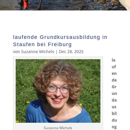
laufende Grundkursausbildung in
Staufen bei Freiburg
von
Suzanne Michels
|
Dec 28, 2025
la
uf
en
de
Gr
un
da
us
bil
du
ng
Suzanne Michels