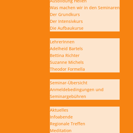
Ausbildung Heilen
Was machen wir in den Seminaren
Der Grundkurs
Der Intensivkurs
Die Aufbaukurse
LehrerInnen
LehrerInnen
Adelheid Bartels
Bettina Richter
Suzanne Michels
Theodor Formella
Seminar-Übersicht
Seminar-Übersicht
Anmeldebedingungen und
Seminargebühren
Aktuelles
Aktuelles
Infoabende
Regionale Treffen
Meditation