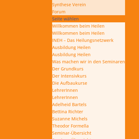
Synthese Verein
Forum
Seite wählen
Willkommen beim Heilen
Willkommen beim Heilen
INEH – Das Heilungsnetzwerk
Ausbildung Heilen
Ausbildung Heilen
Was machen wir in den Seminaren
Der Grundkurs
Der Intensivkurs
Die Aufbaukurse
LehrerInnen
LehrerInnen
Adelheid Bartels
Bettina Richter
Suzanne Michels
Theodor Formella
Seminar-Übersicht