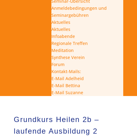
Seminar-Übersicht
Anmeldebedingungen und
Seminargebühren
Aktuelles
Aktuelles
Infoabende
Regionale Treffen
Meditation
Synthese Verein
Forum
Kontakt-Mails:
E-Mail Adelheid
E-Mail Bettina
E-Mail Suzanne
Grundkurs Heilen 2b –
laufende Ausbildung 2