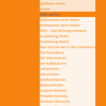
Synthese Verein
Forum
Seite wählen
Willkommen beim Heilen
Willkommen beim Heilen
INEH – Das Heilungsnetzwerk
Ausbildung Heilen
Ausbildung Heilen
Was machen wir in den Seminaren
Der Grundkurs
Der Intensivkurs
Die Aufbaukurse
LehrerInnen
LehrerInnen
Adelheid Bartels
Bettina Richter
Suzanne Michels
Theodor Formella
Seminar-Übersicht