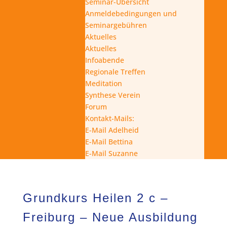
Seminar-Übersicht
Anmeldebedingungen und
Seminargebühren
Aktuelles
Aktuelles
Infoabende
Regionale Treffen
Meditation
Synthese Verein
Forum
Kontakt-Mails:
E-Mail Adelheid
E-Mail Bettina
E-Mail Suzanne
Grundkurs Heilen 2 c –
Freiburg – Neue Ausbildung