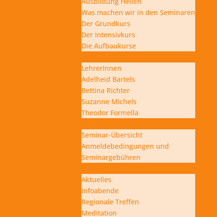
Ausbildung Heilen
Was machen wir in den Seminaren
Der Grundkurs
Der Intensivkurs
Die Aufbaukurse
LehrerInnen
LehrerInnen
Adelheid Bartels
Bettina Richter
Suzanne Michels
Theodor Formella
Seminar-Übersicht
Seminar-Übersicht
Anmeldebedingungen und
Seminargebühren
Aktuelles
Aktuelles
Infoabende
Regionale Treffen
Meditation