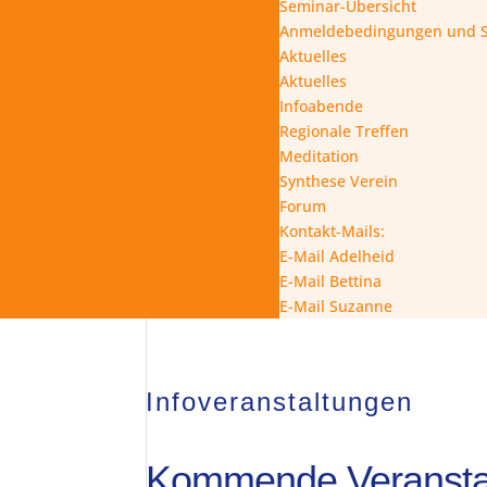
Seminar-Übersicht
Anmeldebedingungen und 
Aktuelles
Aktuelles
Infoabende
Regionale Treffen
Meditation
Synthese Verein
Forum
Kontakt-Mails:
E-Mail Adelheid
E-Mail Bettina
E-Mail Suzanne
Infoveranstaltungen
Kommende Veransta