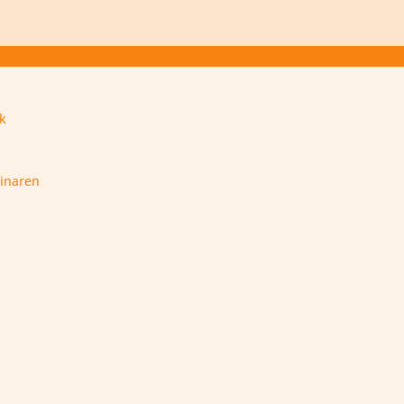
rk
inaren