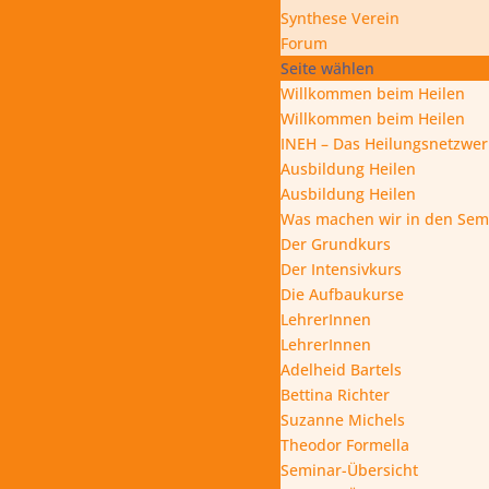
Synthese Verein
Forum
Seite wählen
Willkommen beim Heilen
Willkommen beim Heilen
INEH – Das Heilungsnetzwe
Ausbildung Heilen
Ausbildung Heilen
Was machen wir in den Sem
Der Grundkurs
Der Intensivkurs
Die Aufbaukurse
LehrerInnen
LehrerInnen
Adelheid Bartels
Bettina Richter
Suzanne Michels
Theodor Formella
Seminar-Übersicht