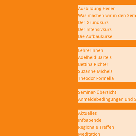
Ausbildung Heilen
Ausbildung Heilen
Was machen wir in den Sem
Der Grundkurs
Der Intensivkurs
Die Aufbaukurse
LehrerInnen
LehrerInnen
Adelheid Bartels
Bettina Richter
Suzanne Michels
Theodor Formella
Seminar-Übersicht
Seminar-Übersicht
Anmeldebedingungen und 
Aktuelles
Aktuelles
Infoabende
Regionale Treffen
Meditation