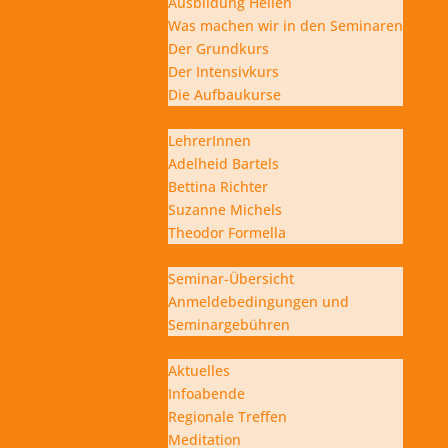
Ausbildung Heilen
Was machen wir in den Seminaren
Der Grundkurs
Der Intensivkurs
Die Aufbaukurse
LehrerInnen
LehrerInnen
Adelheid Bartels
Bettina Richter
Suzanne Michels
Theodor Formella
Seminar-Übersicht
Seminar-Übersicht
Anmeldebedingungen und
Seminargebühren
Aktuelles
Aktuelles
Infoabende
Regionale Treffen
Meditation