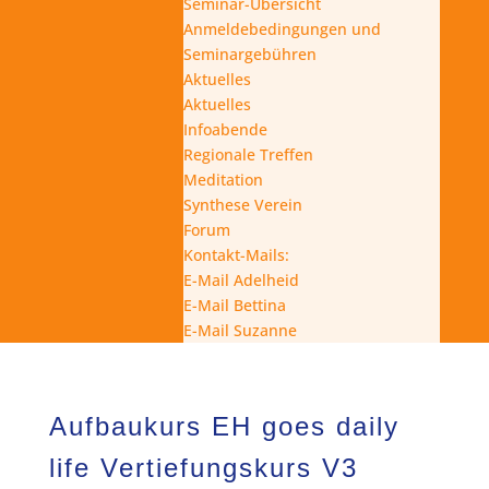
Seminar-Übersicht
Anmeldebedingungen und
Seminargebühren
Aktuelles
Aktuelles
Infoabende
Regionale Treffen
Meditation
Synthese Verein
Forum
Kontakt-Mails:
E-Mail Adelheid
E-Mail Bettina
E-Mail Suzanne
Aufbaukurs EH goes daily
life Vertiefungskurs V3