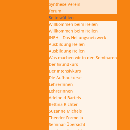
Synthese Verein
Forum
Seite wählen
Willkommen beim Heilen
Willkommen beim Heilen
INEH – Das Heilungsnetzwerk
Ausbildung Heilen
Ausbildung Heilen
Was machen wir in den Seminaren
Der Grundkurs
Der Intensivkurs
Die Aufbaukurse
LehrerInnen
LehrerInnen
Adelheid Bartels
Bettina Richter
Suzanne Michels
Theodor Formella
Seminar-Übersicht